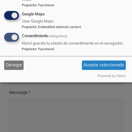
Propósito
:
Functional
Su nombre
Google Maps
Usar Google Maps
Propósito
:
Embedded external content
Consentimiento
(obligatorio)
Su dirección de correo electrónico
Klaro! guarda tu estado de consentimiento en el navegador.
Propósito
:
Functional
Asunto
Denegar
Aceptar seleccionado
Powered by Klaro!
Mensaje