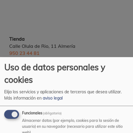
Tienda
Calle Olula de Rio, 11 Almería
950 23 44 81
Almacén
Uso de datos personales y
Pol. Ind. Sector 20 (Puche) Nave 54
cookies
Pedidos por Whatsapp
696 089 683
Elija los servicios y aplicaciones de terceros que desea utilizar.
Email
Más información en
aviso legal
pinturasmediterraneoehijos@yahoo.es
Funcionales
(obligatorio)
Almacenar datos (por ejemplo, cookies para la sesión de
Informacion web
usuario) en su navegador (necesario para utilizar este sitio
web).